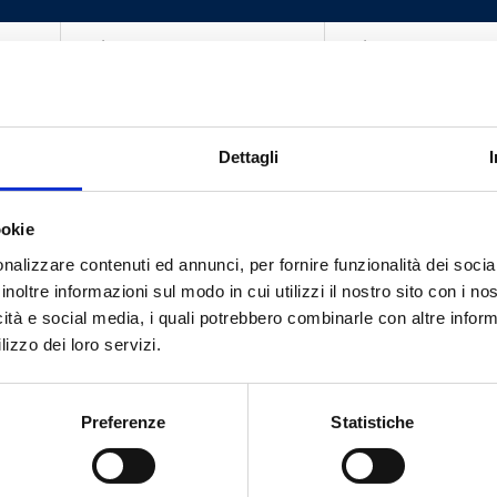
G 3/8 M
G 1/2 EK
G 1/2 M
G 1/2 EK
G 3/8 M
G 1/2 EK
Dettagli
G 1/2 M
G 1/2 EK
ookie
nalizzare contenuti ed annunci, per fornire funzionalità dei socia
inoltre informazioni sul modo in cui utilizzi il nostro sito con i n
icità e social media, i quali potrebbero combinarle con altre inform
lizzo dei loro servizi.
Besoin d’aide ?
Preferenze
Statistiche