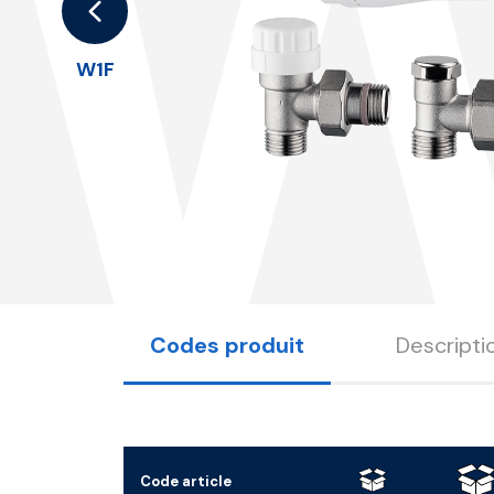
W
W1F
Codes produit
Descripti
Code article