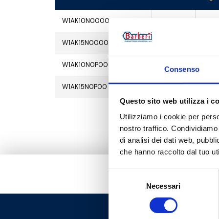
W1AK10N0000
1
15
W1AK15N0000
1
15
W1AK10N0P00
1
15
Consenso
W1AK15N0P00
1
15
Questo sito web utilizza i c
Utilizziamo i cookie per perso
nostro traffico. Condividiamo 
di analisi dei dati web, pubbl
che hanno raccolto dal tuo uti
Selezione
Necessari
del
consenso