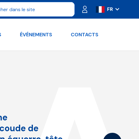
FR
IT
ES
S
ÉVÉNEMENTS
CONTACTS
PT
DE
RU
EN
ne
 coude de