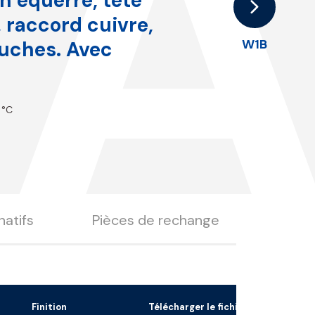
1
n équerre, tête
 raccord cuivre,
W1B
ouches. Avec
 °C
natifs
Pièces de rechange
Finition
Télécharger le fichier 3D