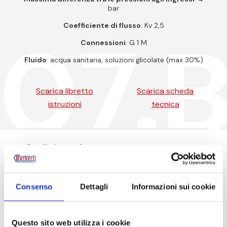
bar
Coefficiente di flusso
: Kv 2,5
07.
Connessioni
: G 1 M
Fluido
: acqua sanitaria, soluzioni glicolate (max 30%)
Scarica libretto
Scarica scheda
istruzioni
tecnica
Codici prodotto
Consenso
Dettagli
Informazioni sui cookie
Codice articolo
Misu
Questo sito web utilizza i cookie