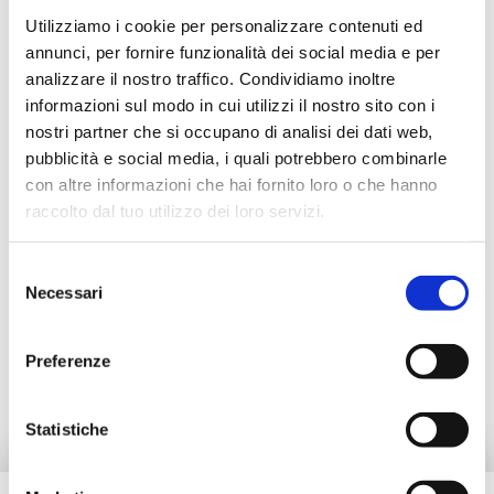
V07M250BB
G 1 
Utilizziamo i cookie per personalizzare contenuti ed
annunci, per fornire funzionalità dei social media e per
analizzare il nostro traffico. Condividiamo inoltre
informazioni sul modo in cui utilizzi il nostro sito con i
nostri partner che si occupano di analisi dei dati web,
Descrizione
pubblicità e social media, i quali potrebbero combinarle
con altre informazioni che hai fornito loro o che hanno
Documentazione
raccolto dal tuo utilizzo dei loro servizi.
Selezione
Accessori
Necessari
del
consenso
Preferenze
Prodotti alternativi
Statistiche