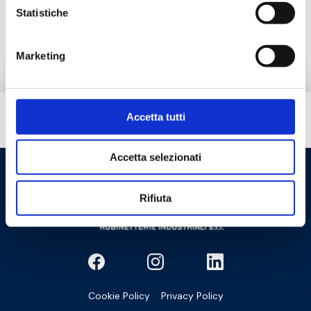
Statistiche
Prodotti alternativi
Marketing
Accetta tutti
Hai bisogno di aiuto?
Accetta selezionati
Rifiuta
Cookie Policy
Privacy Policy