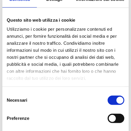
020015000KV
G 1/2 F
020020000KV
G 3/4 F
Questo sito web utilizza i cookie
020025000KV
G 1 F
Utilizziamo i cookie per personalizzare contenuti ed
annunci, per fornire funzionalità dei social media e per
020032000KV
G 1 1/4 F
analizzare il nostro traffico. Condividiamo inoltre
informazioni sul modo in cui utilizzi il nostro sito con i
020040000KV
G 1 1/2 F
nostri partner che si occupano di analisi dei dati web,
pubblicità e social media, i quali potrebbero combinarle
020050000KV
G 2 F
con altre informazioni che hai fornito loro o che hanno
raccolto dal tuo utilizzo dei loro servizi.
Selezione
Necessari
Descrizione
del
consenso
Preferenze
Documentazione