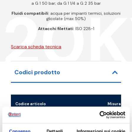
020K
a G 1 50 bar; da G 1 1/4 a G 2 35 bar
Fluidi compatibili
: acqua per impianti termici, soluzioni
glicolate (max 50%)
Attacchi filettati
: ISO 228-1
Scarica scheda tecnica
Codici prodotto
Codice articolo
Misura
020010000KV
G 3/8 F
Consenso
Dettagli
Informazioni sui cookie