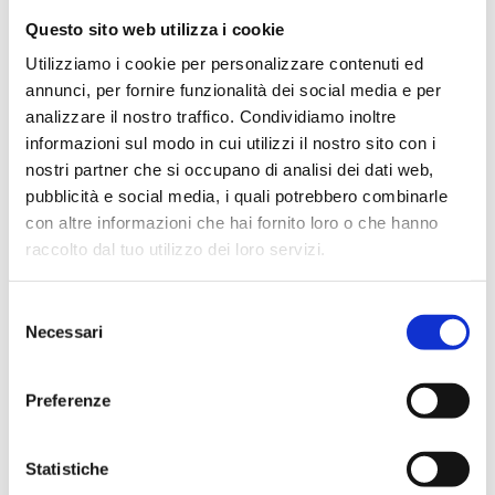
B1M
Questo sito web utilizza i cookie
Valvola termostatizzabile a squadra, attacco
Utilizziamo i cookie per personalizzare contenuti ed
rame, plastica e multistrato, con tappo
annunci, per fornire funzionalità dei social media e per
cantiere, attacco testa M30x1,5. Con
preregolazione
analizzare il nostro traffico. Condividiamo inoltre
informazioni sul modo in cui utilizzi il nostro sito con i
nostri partner che si occupano di analisi dei dati web,
Temperatura massima di esercizio
: 95 °C
pubblicità e social media, i quali potrebbero combinarle
Pressione massima di esercizio
: 10 bar
con altre informazioni che hai fornito loro o che hanno
raccolto dal tuo utilizzo dei loro servizi.
Vai al prodotto
Selezione
Necessari
del
consenso
Preferenze
Statistiche