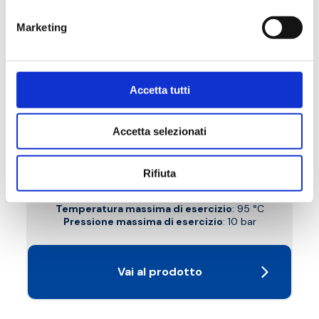
Marketing
Accetta tutti
B1K
Accetta selezionati
Detentore a squadra, attacco rame, plastica
e multistrato
Rifiuta
Temperatura massima di esercizio
: 95 °C
Pressione massima di esercizio
: 10 bar
Vai al prodotto