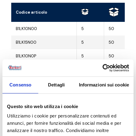
Codice articolo
B1LK10N00
5
50
B1LK15N00
5
50
B1LK10N0P
5
50
B1LK15N0P
5
50
B1LK15N0V
10
50
Consenso
Dettagli
Informazioni sui cookie
Questo sito web utilizza i cookie
Utilizziamo i cookie per personalizzare contenuti ed
Descrizione
annunci, per fornire funzionalità dei social media e per
analizzare il nostro traffico. Condividiamo inoltre